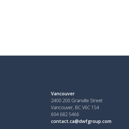
Vancouver
2400 200 Granville Street
Vancouver, BC V6C 1S4
604 682 5466
contact.ca@dwfgroup.com