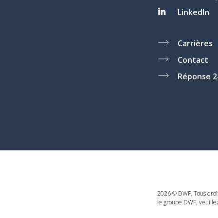
LinkedIn
Carrières
Contact
Réponse 2
2026 © DWF. Tous droit
le groupe DWF, veuille