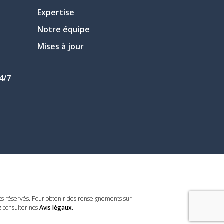
Expertise
Notre équipe
Mises à jour
4/7
s réservés. Pour obtenir des renseignements sur
z consulter nos
Avis légaux.