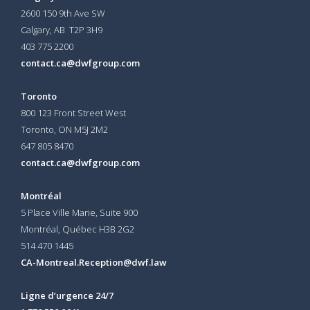
2600 150 9th Ave SW
Calgary, AB T2P 3H9
403 775 2200
contact.ca@dwfgroup.com
Toronto
800 123 Front Street West
Toronto, ON
M5J 2M2
647 805 8470
contact.ca@dwfgroup.com
Montréal
5 Place Ville Marie, Suite 900
Montréal, Québec H3B 2G2
514 470 1445
CA-Montreal.Reception@dwf.law
Ligne d’urgence 24/7