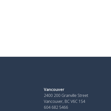
Vancouver
2400 200 Granville Street
Vancouver, BC V6C 1S4
604 682 5466