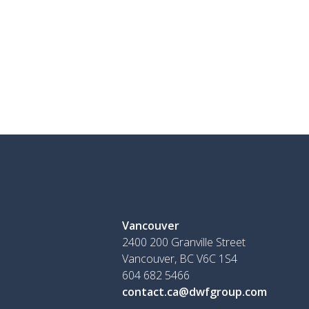
Vancouver
2400 200 Granville Street
Vancouver, BC V6C 1S4
604 682 5466
contact.ca@dwfgroup.com