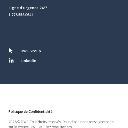
Ligne d’urgence 24/7
1 778 558 0641
DWF Group
LinkedIn
Politique de Confidentialité
2026 © DWF. Tous droits réservés. Pour obtenir des renseignements
sur le groupe DWF, veuillez consulter nos