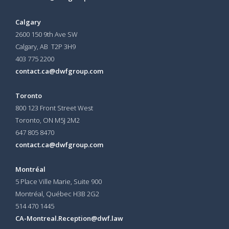
Calgary
2600 150 9th Ave SW
Calgary, AB T2P 3H9
403 775 2200
contact.ca@dwfgroup.com
Toronto
800 123 Front Street West
Toronto, ON
M5J 2M2
647 805 8470
contact.ca@dwfgroup.com
Montréal
5 Place Ville Marie, Suite 900
Montréal, Québec H3B 2G2
514 470 1445
CA-Montreal.Reception@dwf.law