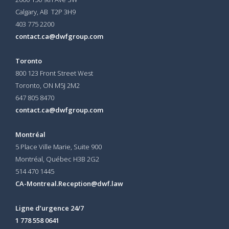
Calgary, AB T2P 3H9
403 775 2200
contact.ca@dwfgroup.com
Toronto
800 123 Front Street West
Toronto, ON
M5J 2M2
647 805 8470
contact.ca@dwfgroup.com
Montréal
5 Place Ville Marie, Suite 900
Montréal, Québec H3B 2G2
514 470 1445
CA-Montreal.Reception@dwf.law
Ligne d’urgence 24/7
1 778 558 0641