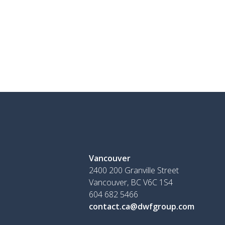
Vancouver
2400 200 Granville Street
Vancouver, BC V6C 1S4
604 682 5466
contact.ca@dwfgroup.com