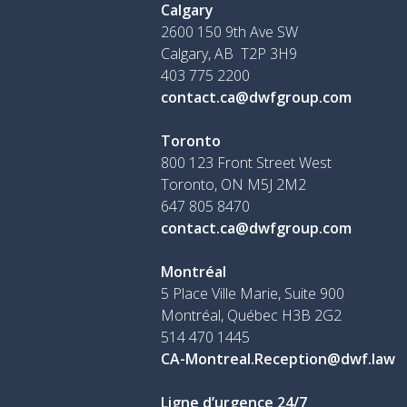
Calgary
2600 150 9th Ave SW
Calgary, AB T2P 3H9
403 775 2200
contact.ca@dwfgroup.com
Toronto
800 123 Front Street West
Toronto, ON
M5J 2M2
647 805 8470
contact.ca@dwfgroup.com
Montréal
5 Place Ville Marie, Suite 900
Montréal, Québec H3B 2G2
514 470 1445
CA-Montreal.Reception@dwf.law
Ligne d’urgence 24/7