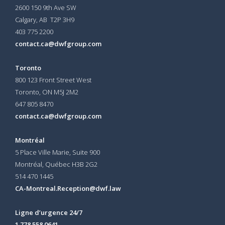
2600 150 9th Ave SW
Calgary, AB T2P 3H9
403 775 2200
contact.ca@dwfgroup.com
Toronto
800 123 Front Street West
Toronto, ON
M5J 2M2
647 805 8470
contact.ca@dwfgroup.com
Montréal
5 Place Ville Marie, Suite 900
Montréal, Québec H3B 2G2
514 470 1445
CA-Montreal.Reception@dwf.law
Ligne d’urgence 24/7
1 778 558 0641