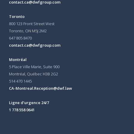
contact.ca@dwfgroup.com
Toronto
800 123 Front Street West
Toronto, ON
M5J 2M2
647 805 8470
contact.ca@dwfgroup.com
Montréal
5 Place Ville Marie, Suite 900
Montréal, Québec H3B 2G2
514 470 1445
CA-Montreal.Reception@dwf.law
Ligne d’urgence 24/7
1 778 558 0641