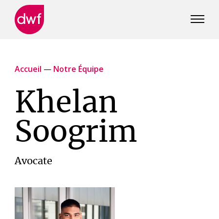
DWF
Canada
Accueil
—
Notre Équipe
Khelan
Soogrim
Avocate