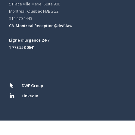
5 Place Ville Marie, Suite 900
Montréal, Québec H3B 2G2
514 470 1445
CA-Montreal.Reception@dwf.law
Ligne d’urgence 24/7
1 778 558 0641
DWF Group
LinkedIn