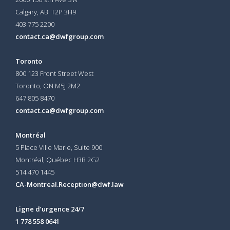
Calgary, AB T2P 3H9
403 775 2200
contact.ca@dwfgroup.com
Toronto
800 123 Front Street West
Toronto, ON
M5J 2M2
647 805 8470
contact.ca@dwfgroup.com
Montréal
5 Place Ville Marie, Suite 900
Montréal, Québec H3B 2G2
514 470 1445
CA-Montreal.Reception@dwf.law
Ligne d’urgence 24/7
1 778 558 0641