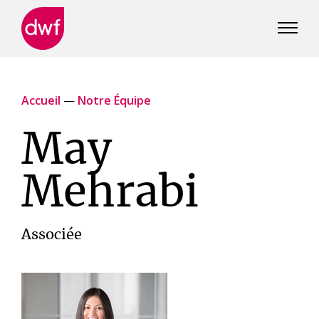
DWF
Canada
Accueil
—
Notre Équipe
May
Mehrabi
Associée