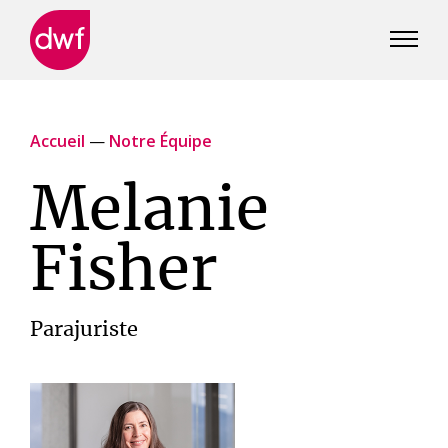
DWF
Canada
Accueil
—
Notre Équipe
Melanie
Fisher
Parajuriste