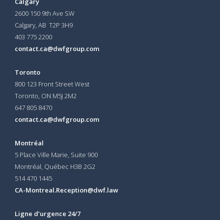
Calgary
2600 150 9th Ave SW
Calgary, AB T2P 3H9
403 775 2200
contact.ca@dwfgroup.com
Toronto
800 123 Front Street West
Toronto, ON
M5J 2M2
647 805 8470
contact.ca@dwfgroup.com
Montréal
5 Place Ville Marie, Suite 900
Montréal, Québec H3B 2G2
514 470 1445
CA-Montreal.Reception@dwf.law
Ligne d’urgence 24/7