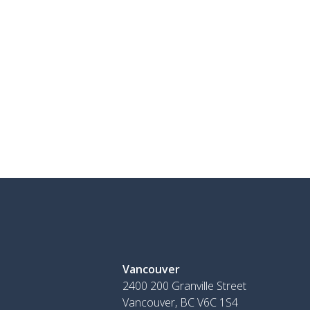
Vancouver
2400 200 Granville Street
Vancouver, BC V6C 1S4