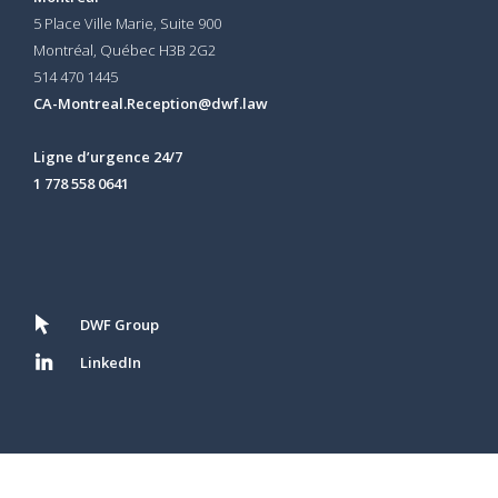
5 Place Ville Marie, Suite 900
Montréal, Québec H3B 2G2
514 470 1445
CA-Montreal.Reception@dwf.law
Ligne d’urgence 24/7
1 778 558 0641
DWF Group
LinkedIn