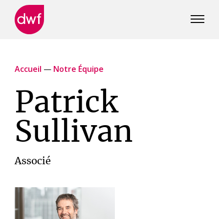
DWF
Canada
Accueil
—
Notre Équipe
Patrick
Sullivan
Associé