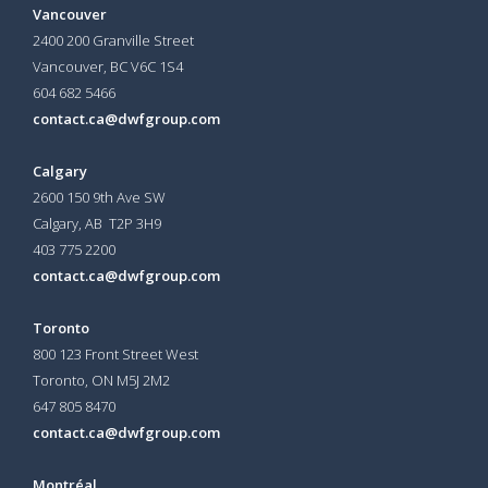
Vancouver
2400 200 Granville Street
Vancouver, BC V6C 1S4
604 682 5466
contact.ca@dwfgroup.com
Calgary
2600 150 9th Ave SW
Calgary, AB T2P 3H9
403 775 2200
contact.ca@dwfgroup.com
Toronto
800 123 Front Street West
Toronto, ON
M5J 2M2
647 805 8470
contact.ca@dwfgroup.com
Montréal