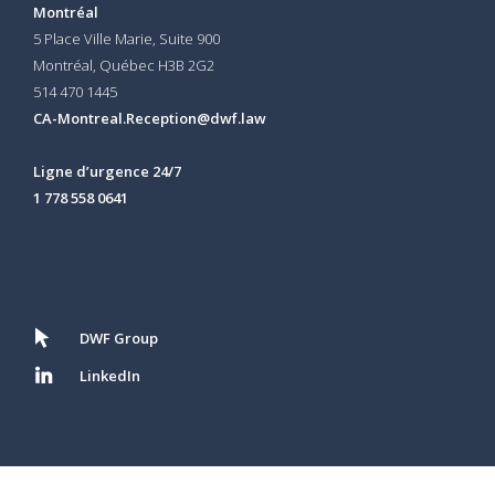
Montréal
5 Place Ville Marie, Suite 900
Montréal, Québec H3B 2G2
514 470 1445
CA-Montreal.Reception@dwf.law
Ligne d’urgence 24/7
1 778 558 0641
DWF Group
LinkedIn