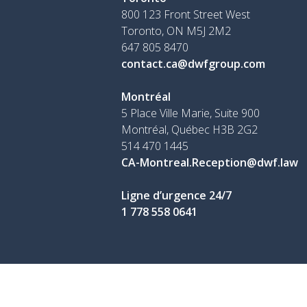
800 123 Front Street West
Toronto, ON
M5J 2M2
647 805 8470
contact.ca@dwfgroup.com
Montréal
5 Place Ville Marie, Suite 900
Montréal, Québec H3B 2G2
514 470 1445
CA-Montreal.Reception@dwf.law
Ligne d’urgence 24/7
1 778 558 0641