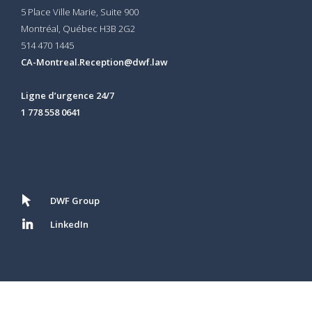
5 Place Ville Marie, Suite 900
Montréal, Québec H3B 2G2
514 470 1445
CA-Montreal.Reception@dwf.law
Ligne d’urgence 24/7
1 778 558 0641
DWF Group
LinkedIn