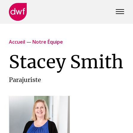
DWF
Canada
Accueil
—
Notre Équipe
Stacey Smith
Parajuriste