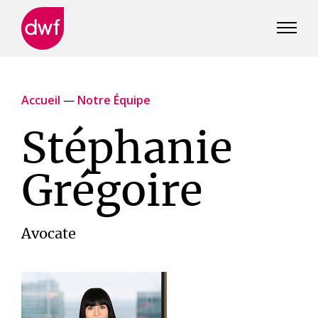
DWF
Canada
Accueil
—
Notre Équipe
Stéphanie
Grégoire
Avocate