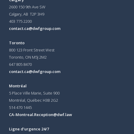
2600 150 9th Ave SW
Calgary, AB T2P 3H9
403 775 2200
contact.ca@dwfgroup.com
Toronto
800 123 Front Street West
Toronto, ON
M5J 2M2
647 805 8470
contact.ca@dwfgroup.com
Montréal
5 Place Ville Marie, Suite 900
Montréal, Québec H3B 2G2
514 470 1445
CA-Montreal.Reception@dwf.law
Ligne d’urgence 24/7