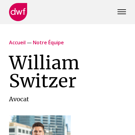
DWF
Canada
Accueil
—
Notre Équipe
William
Switzer
Avocat