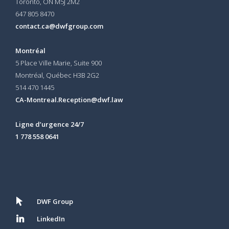
Toronto, ON
M5J 2M2
647 805 8470
contact.ca@dwfgroup.com
Montréal
5 Place Ville Marie, Suite 900
Montréal, Québec H3B 2G2
514 470 1445
CA-Montreal.Reception@dwf.law
Ligne d’urgence 24/7
1 778 558 0641
DWF Group
LinkedIn