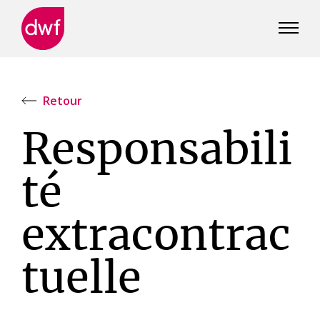
DWF
Canada
Retour
Responsabili
té
extracontrac
tuelle