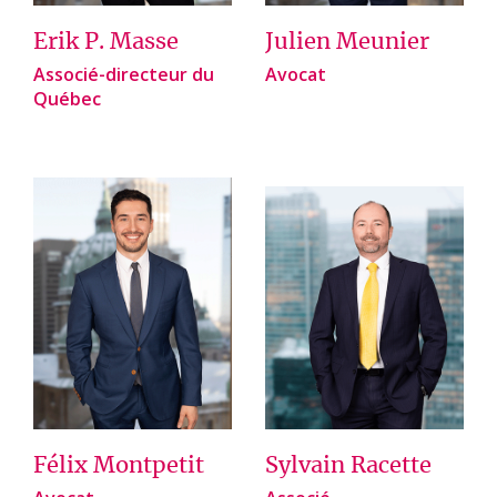
Erik P. Masse
Julien Meunier
Associé-directeur du
Avocat
Québec
Félix Montpetit
Sylvain Racette