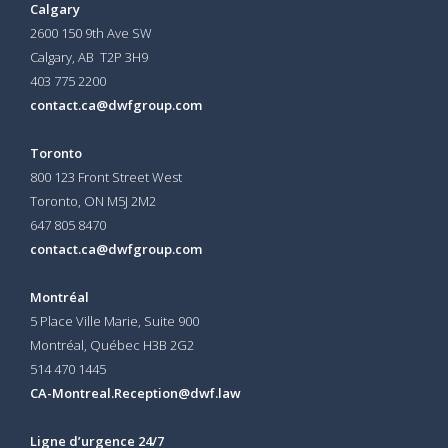
Calgary
2600 150 9th Ave SW
Calgary, AB T2P 3H9
403 775 2200
contact.ca@dwfgroup.com
Toronto
800 123 Front Street West
Toronto, ON
M5J 2M2
647 805 8470
contact.ca@dwfgroup.com
Montréal
5 Place Ville Marie, Suite 900
Montréal, Québec H3B 2G2
514 470 1445
CA-Montreal.Reception@dwf.law
Ligne d’urgence 24/7