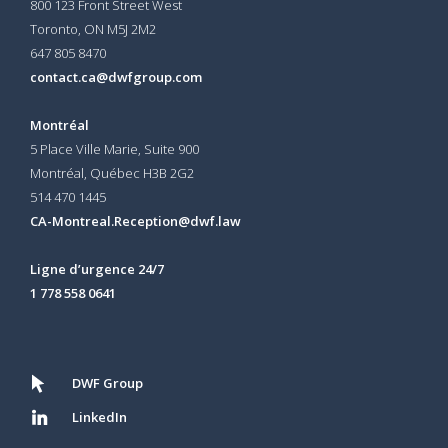
800 123 Front Street West
Toronto, ON
M5J 2M2
647 805 8470
contact.ca@dwfgroup.com
Montréal
5 Place Ville Marie, Suite 900
Montréal, Québec H3B 2G2
514 470 1445
CA-Montreal.Reception@dwf.law
Ligne d’urgence 24/7
1 778 558 0641
DWF Group
LinkedIn