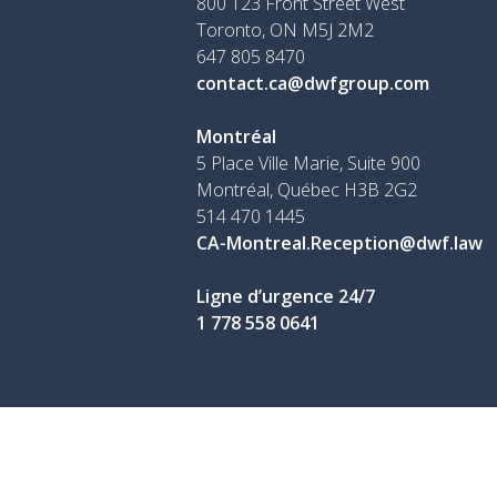
800 123 Front Street West
Toronto, ON
M5J 2M2
647 805 8470
contact.ca@dwfgroup.com
Montréal
5 Place Ville Marie, Suite 900
Montréal, Québec H3B 2G2
514 470 1445
CA-Montreal.Reception@dwf.law
Ligne d’urgence 24/7
1 778 558 0641