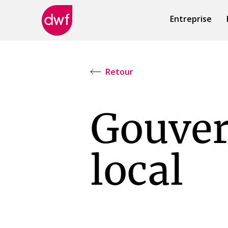
Entreprise
DWF
Canada
Retour
Gouve
local