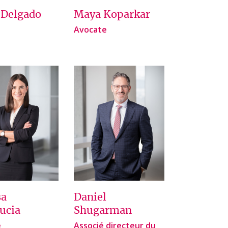
 Delgado
Maya Koparkar
Avocate
sa
Daniel
ucia
Shugarman
e
Associé directeur du