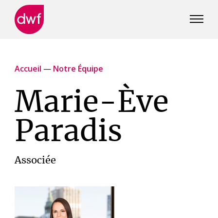
DWF
Canada
Accueil
—
Notre Équipe
Marie-Ève
Paradis
Associée