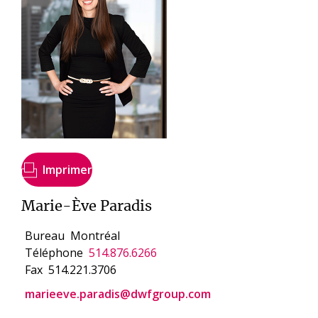
Imprimer
Marie-Ève Paradis
Bureau
Montréal
Téléphone
514.876.6266
Fax
514.221.3706
marieeve.paradis@dwfgroup.com