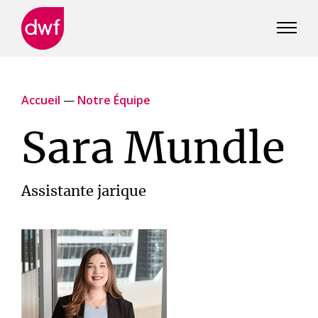
DWF
Canada
Accueil
—
Notre Équipe
Sara Mundle
Assistante jarique