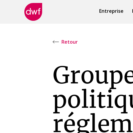
Entreprise
DWF
Canada
Retour
Groupe
politiq
réglem