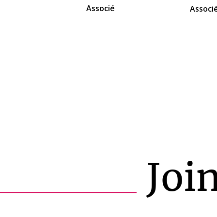
Associé
Associ
Joi