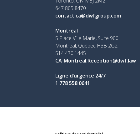
Toronto, ON
M5J 2M2
647 805 8470
contact.ca@dwfgroup.com
Montréal
5 Place Ville Marie, Suite 900
Montréal, Québec H3B 2G2
514 470 1445
CA-Montreal.Reception@dwf.law
Ligne d’urgence 24/7
1 778 558 0641
Politique de Confidentialité