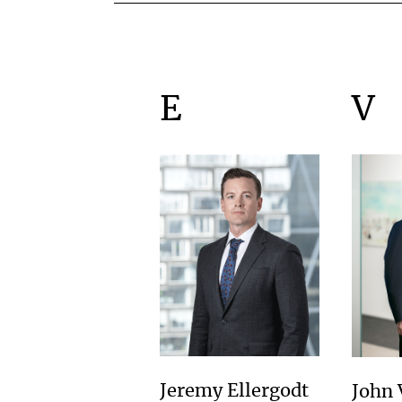
E
V
Jeremy Ellergodt
John