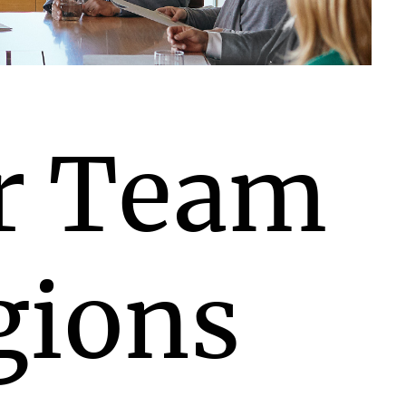
r Team
gions