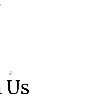
é
n Us