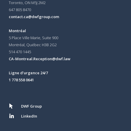
Toronto, ON
M5J 2M2
647 805 8470
contact.ca@dwfgroup.com
Montréal
5 Place Ville Marie, Suite 900
Montréal, Québec H3B 2G2
514 470 1445
CA-Montreal.Reception@dwf.law
Ligne d’urgence 24/7
1 778 558 0641
DWF Group
LinkedIn