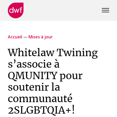
DWF
Canada
Accueil
—
Mises à jour
Whitelaw Twining
s’associe à
QMUNITY pour
soutenir la
communauté
2SLGBTQIA+!