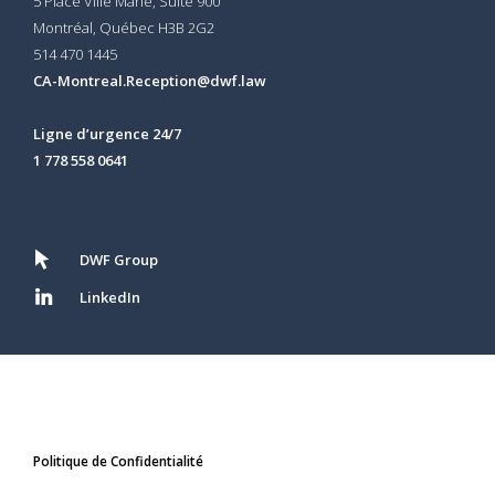
5 Place Ville Marie, Suite 900
Montréal, Québec H3B 2G2
514 470 1445
CA-Montreal.Reception@dwf.law
Ligne d’urgence 24/7
1 778 558 0641
DWF Group
LinkedIn
Politique de Confidentialité