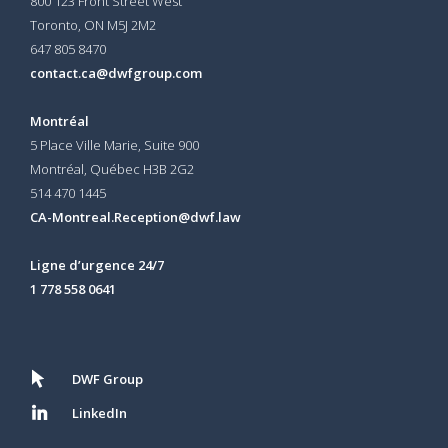
800 123 Front Street West
Toronto, ON
M5J 2M2
647 805 8470
contact.ca@dwfgroup.com
Montréal
5 Place Ville Marie, Suite 900
Montréal, Québec H3B 2G2
514 470 1445
CA-Montreal.Reception@dwf.law
Ligne d’urgence 24/7
1 778 558 0641
DWF Group
LinkedIn