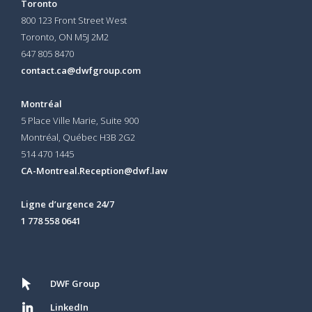
Toronto
800 123 Front Street West
Toronto, ON
M5J 2M2
647 805 8470
contact.ca@dwfgroup.com
Montréal
5 Place Ville Marie, Suite 900
Montréal, Québec H3B 2G2
514 470 1445
CA-Montreal.Reception@dwf.law
Ligne d’urgence 24/7
1 778 558 0641
DWF Group
LinkedIn