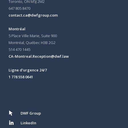
Toronto, ON
M5J 2M2
647 805 8470
contact.ca@dwfgroup.com
Montréal
5 Place Ville Marie, Suite 900
Montréal, Québec H3B 2G2
514 470 1445
CA-Montreal.Reception@dwf.law
Ligne d’urgence 24/7
1 778 558 0641
DWF Group
LinkedIn