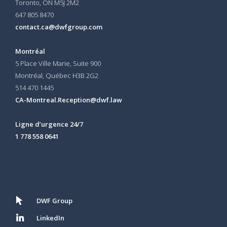
Toronto, ON
M5J 2M2
647 805 8470
contact.ca@dwfgroup.com
Montréal
5 Place Ville Marie, Suite 900
Montréal, Québec H3B 2G2
514 470 1445
CA-Montreal.Reception@dwf.law
Ligne d’urgence 24/7
1 778 558 0641
DWF Group
LinkedIn