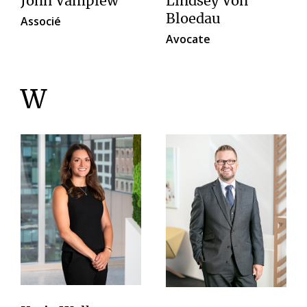
John Vamplew
Lindsey Von
Bloedau
Associé
Avocate
W