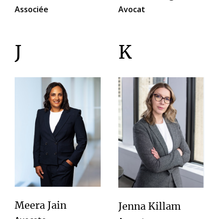
Associée
Avocat
J
K
Meera Jain
Jenna Killam