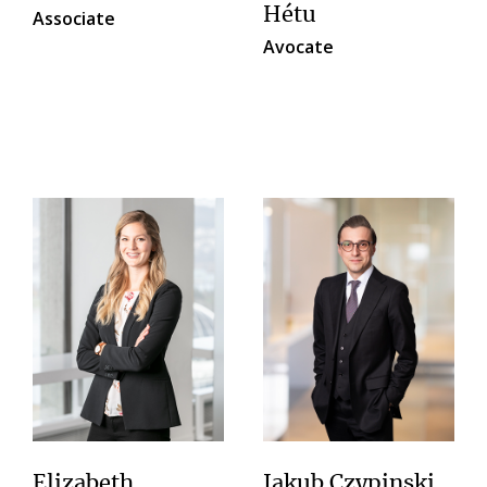
Hétu
Associate
Avocate
Elizabeth
Jakub Czypinski